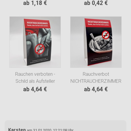
NICHTRAUCHERZIMMER
Vorlage - Individuelle
ab 1,18 €
ab 0,42 €
- Motiv: KLASSISCH, non
Gestaltung
smoking room, 2-
sprachig
Rauchen verboten -
Rauchverbot
Schild als Aufsteller
NICHTRAUCHERZIMMER
Schild - Motiv:
ab 4,64 €
ab 4,64 €
PLASTISCH, non
smoking room, 2-
sprachig
Karsten
am 31.01.2020, 12:21:08 Uhr